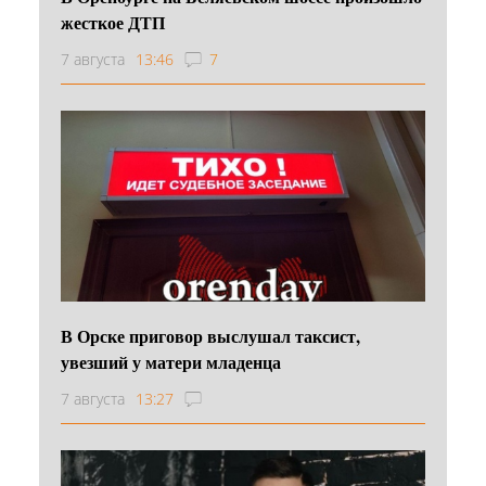
жесткое ДТП
7 августа
13:46
7
В Орске приговор выслушал таксист,
увезший у матери младенца
7 августа
13:27