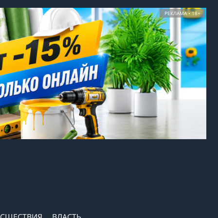
РЕКЛАМА • 18+
СШЕСТВИЯ
ВЛАСТЬ