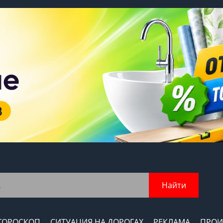
Найти
ГОРОСКОП
СИТУАЦИЯ НА ДОРОГАХ
РЕКЛАМА
ПРОИ