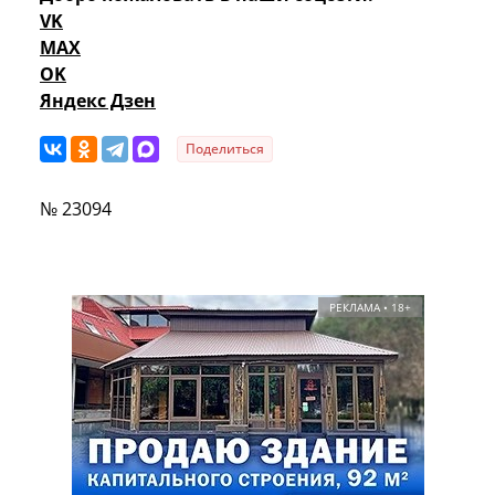
VK
MAX
OK
Яндекс Дзен
Поделиться
№ 23094
РЕКЛАМА • 18+