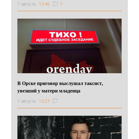
7 августа
13:46
7
В Орске приговор выслушал таксист,
увезший у матери младенца
7 августа
13:27