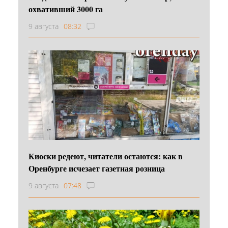
охвативший 3000 га
9 августа
08:32
Киоски редеют, читатели остаются: как в
Оренбурге исчезает газетная розница
9 августа
07:48