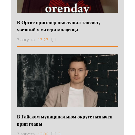
В Орске приговор выслушал таксист,
увезший у матери младенца
7 августа
13:27
В Гайском муниципальном округе назначен
врип главы
7 августа
13:06
3