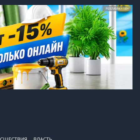
РЕКЛАМА • 18+
СШЕСТВИЯ
ВЛАСТЬ