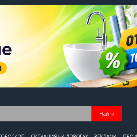
Найти
ГОРОСКОП
СИТУАЦИЯ НА ДОРОГАХ
РЕКЛАМА
ПРОИ