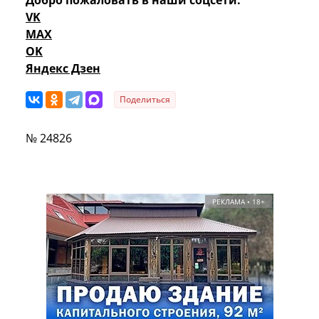
VK
MAX
OK
Яндекс Дзен
Поделиться
№ 24826
РЕКЛАМА • 18+