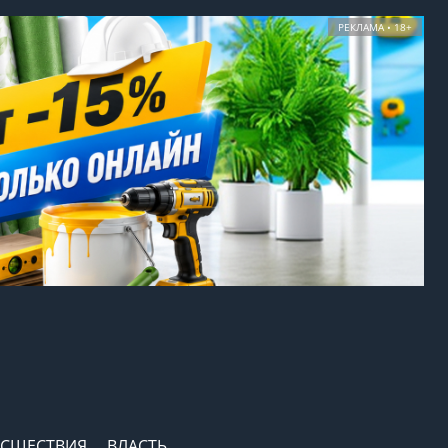
РЕКЛАМА • 18+
СШЕСТВИЯ
ВЛАСТЬ