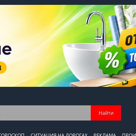
Найти
ГОРОСКОП
СИТУАЦИЯ НА ДОРОГАХ
РЕКЛАМА
ПРОИ