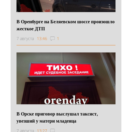
В Оренбурге на Беляевском шоссе произошло
жесткое ДТП
7 августа
13:46
1
В Орске приговор выслушал таксист,
увезший у матери младенца
7 августа
13:27