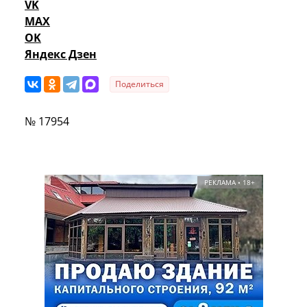
VK
MAX
OK
Яндекс Дзен
Поделиться
№ 17954
РЕКЛАМА • 18+