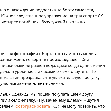
ию о нахождении подростка на борту самолета,
 Южное следственное управление на транспорте СК
 четырех погибших - бузулукский школьник.
рислал фотографии с борта того самого самолета
ассники Жени, не верит в произошедшее… Они
ьчишки были не разлей вода. Даже когда один сменил
 делали уроки, могли часами о чем-то шутить. По
 в магазин превращался в увлекательную прогулку.
лучались замечательные снимки.
 Илья. - Однажды мы пошли покупать шлем другу.
пили селфи-палку. «Ну, зачем ему шлем?», - шутил
 делаем,
фотографировать
?»… Я не могу поверить, что