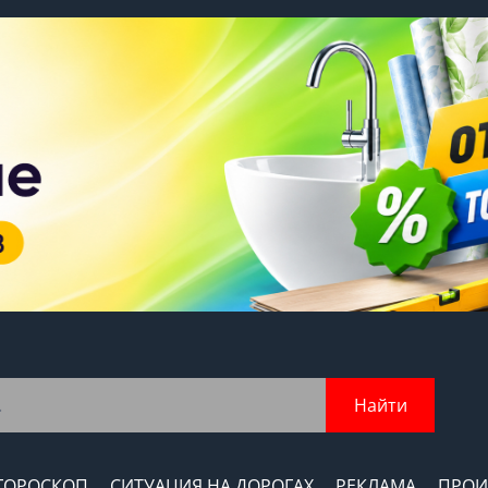
Найти
ГОРОСКОП
СИТУАЦИЯ НА ДОРОГАХ
РЕКЛАМА
ПРОИ