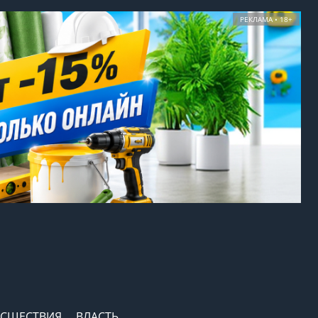
РЕКЛАМА • 18+
СШЕСТВИЯ
ВЛАСТЬ