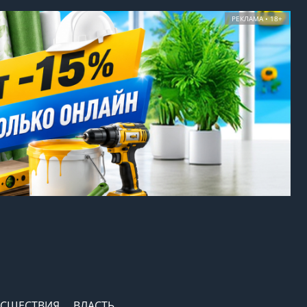
РЕКЛАМА • 18+
СШЕСТВИЯ
ВЛАСТЬ