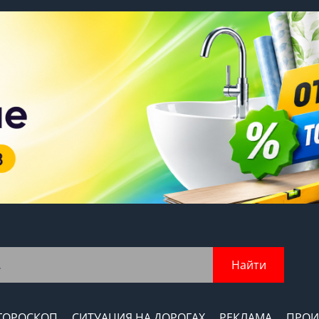
Найти
ГОРОСКОП
СИТУАЦИЯ НА ДОРОГАХ
РЕКЛАМА
ПРОИ