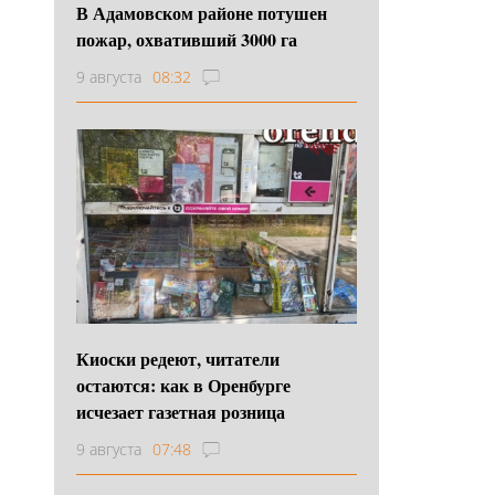
В Адамовском районе потушен
пожар, охвативший 3000 га
9 августа
08:32
Киоски редеют, читатели
остаются: как в Оренбурге
исчезает газетная розница
9 августа
07:48