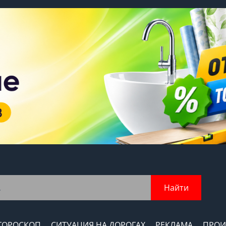
Найти
ГОРОСКОП
СИТУАЦИЯ НА ДОРОГАХ
РЕКЛАМА
ПРОИ