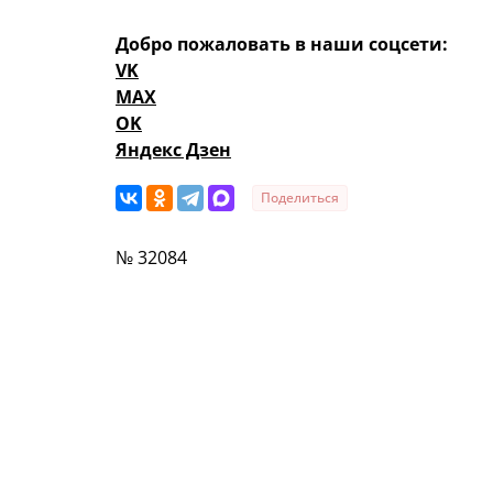
Добро пожаловать в наши соцсети:
VK
MAX
OK
Яндекс Дзен
Поделиться
№ 32084