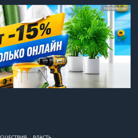
РЕКЛАМА • 18+
СШЕСТВИЯ
ВЛАСТЬ