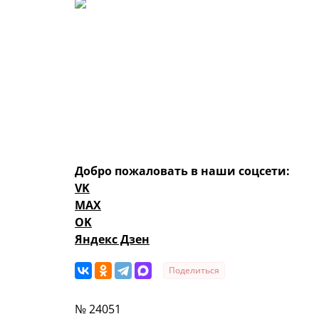
Добро пожаловать в наши соцсети:
VK
MAX
OK
Яндекс Дзен
Поделиться
№ 24051