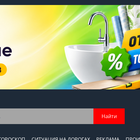
Найти
ГОРОСКОП
СИТУАЦИЯ НА ДОРОГАХ
РЕКЛАМА
ПРОИ