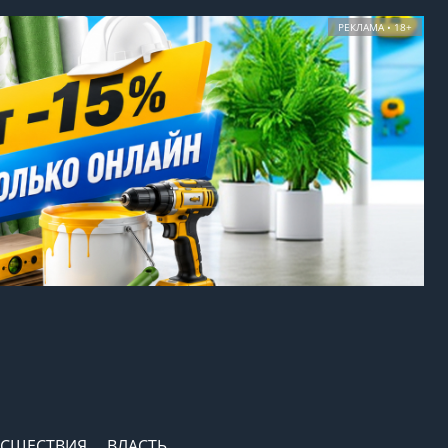
РЕКЛАМА • 18+
СШЕСТВИЯ
ВЛАСТЬ