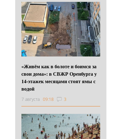
«Живём как в болоте и боимся за
свои дома»: в СВЖР Оренбурга у
14-этажек месяцами стоят ямы с
водой
7 августа
09:18
3