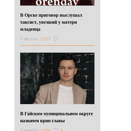
В Орске приговор выслушал
таксист, увезший у матери
младенца
7 августа
13:27
В Гайском муниципальном округе
назначен врип главы
7 августа
13:06
3