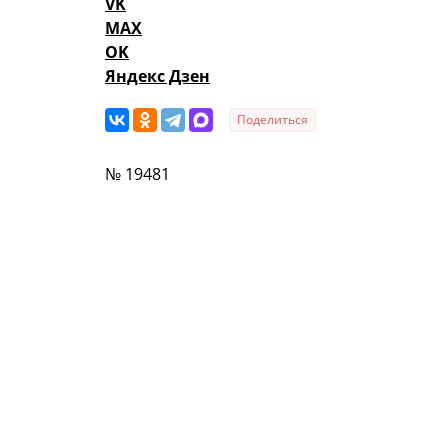
VK
MAX
OK
Яндекс Дзен
Поделиться
№ 19481