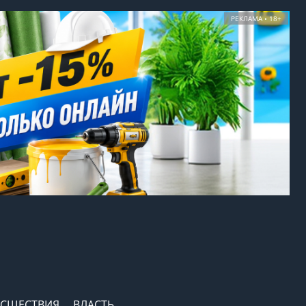
РЕКЛАМА • 18+
СШЕСТВИЯ
ВЛАСТЬ