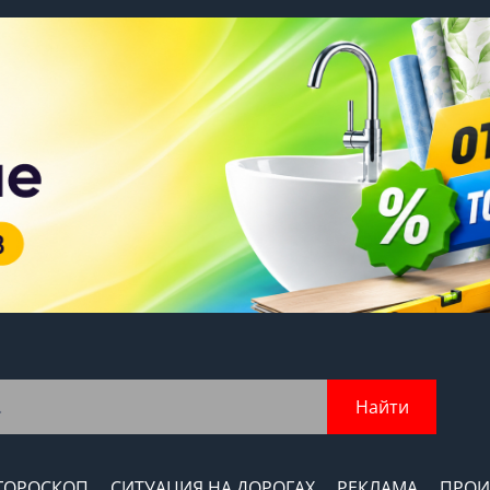
Найти
ГОРОСКОП
СИТУАЦИЯ НА ДОРОГАХ
РЕКЛАМА
ПРОИ