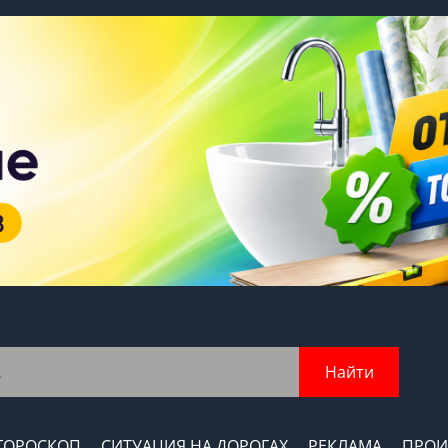
Найти
ГОРОСКОП
СИТУАЦИЯ НА ДОРОГАХ
РЕКЛАМА
ПРОИ