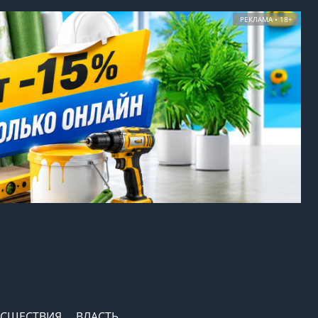
РЕКЛАМА • 18+
СШЕСТВИЯ
ВЛАСТЬ