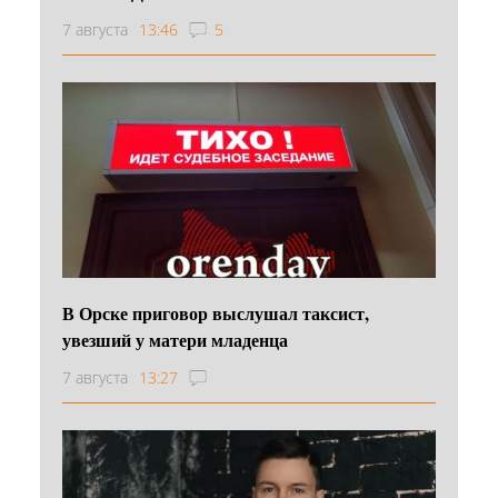
7 августа
13:46
5
В Орске приговор выслушал таксист,
увезший у матери младенца
7 августа
13:27