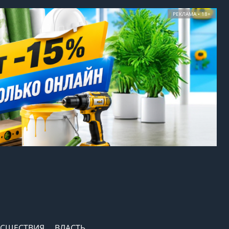
РЕКЛАМА • 18+
СШЕСТВИЯ
ВЛАСТЬ