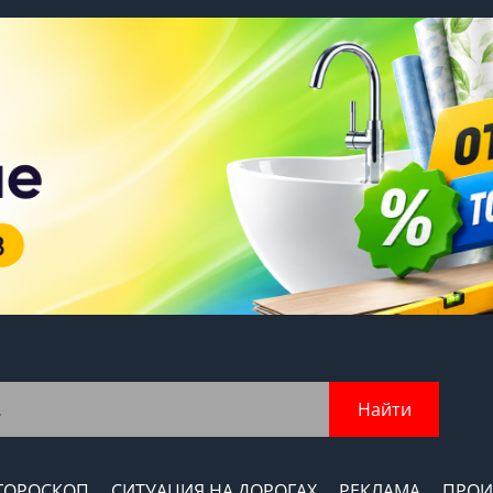
Найти
ГОРОСКОП
СИТУАЦИЯ НА ДОРОГАХ
РЕКЛАМА
ПРОИ