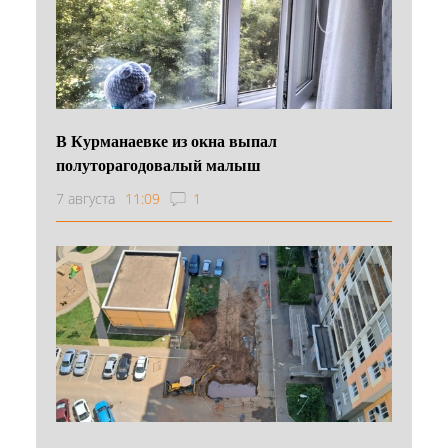
В Курманаевке из окна выпал
полуторагодовалый малыш
7 августа
11:09
1