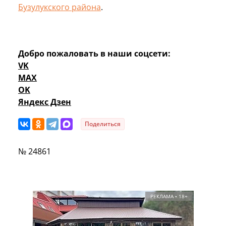
Бузулукского района
.
Добро пожаловать в наши соцсети:
VK
MAX
OK
Яндекс Дзен
Поделиться
№ 24861
РЕКЛАМА • 18+