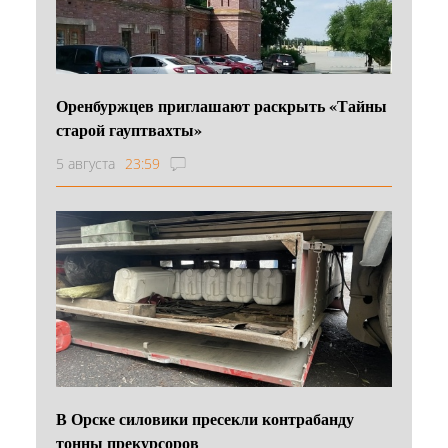
Оренбуржцев приглашают раскрыть «Тайны
старой гауптвахты»
5 августа
23:59
В Орске силовики пресекли контрабанду
тонны прекурсоров