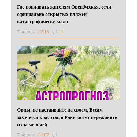
Где поплавать жителям Оренбуржья, если
официально открытых пляжей
катастрофически мало
7 августа
07:16
10
Овны, не настаивайте на своём, Весам
захочется красоты, а Раки могут переживать
из-за мелочей
7 августа
06:07