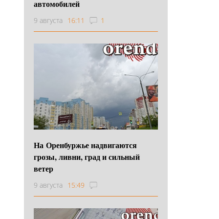
автомобилей
9 августа
16:11
1
На Оренбуржье надвигаются
грозы, ливни, град и сильный
ветер
9 августа
15:49