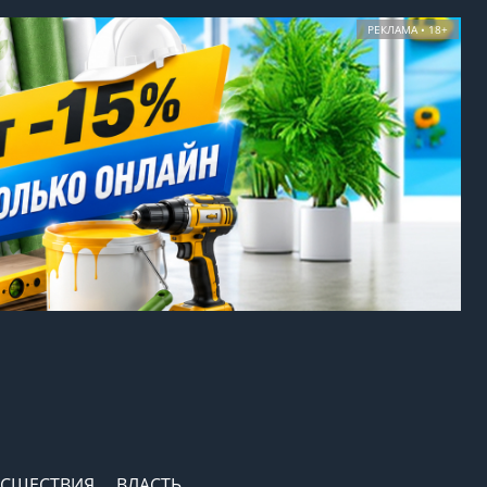
РЕКЛАМА • 18+
СШЕСТВИЯ
ВЛАСТЬ