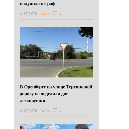
получила штраф
9 августа
13:37
2
В Оренбурге на улице Терешковой
дорогу не поделили две
легковушки
9 августа
12:46
3