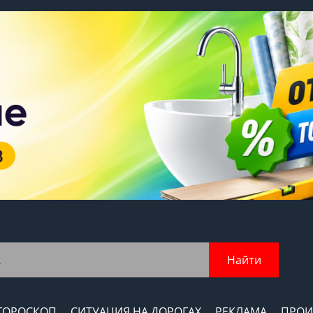
Найти
ГОРОСКОП
СИТУАЦИЯ НА ДОРОГАХ
РЕКЛАМА
ПРОИ