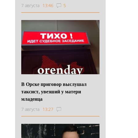
7 августа
13:46
5
В Орске приговор выслушал
таксист, увезший у матери
младенца
7 августа
13:27