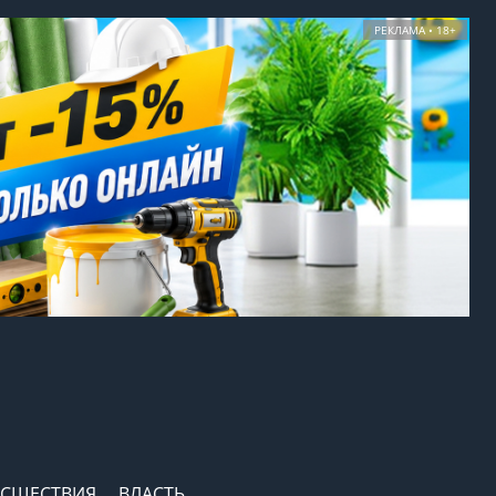
РЕКЛАМА • 18+
СШЕСТВИЯ
ВЛАСТЬ