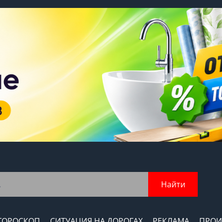
Найти
ГОРОСКОП
СИТУАЦИЯ НА ДОРОГАХ
РЕКЛАМА
ПРОИ