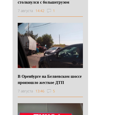
столкнулся с большегрузом
7 августа
14:42
1
В Оренбурге на Беляевском шоссе
произошло жесткое ДТП
7 августа
13:46
5