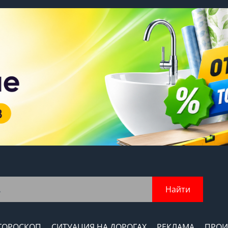
Найти
ГОРОСКОП
СИТУАЦИЯ НА ДОРОГАХ
РЕКЛАМА
ПРОИ