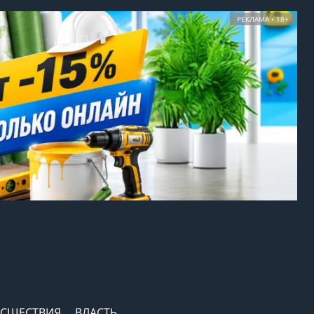
РЕКЛАМА • 18+
СШЕСТВИЯ
ВЛАСТЬ