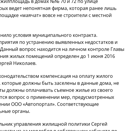
ю жилплощадь в домах №№ 70 и 72 по улице
рых ведет непонятная фирма, которая ранее лишь
лощадке «маячат» вовсе не строители с местной
лнило условия муниципального контракта.
риятия по устранению выявленных недостатков и
 Данный вопрос находится на личном контроле Главы
ения жилых помещений определен до 1 июня 2016
ергей Николаев.
конодательством компенсация на оплату жилого
 которые должны быть заселены в данные дома, не
роты должны оплачивать съемное жилье из своего
ется вопрос о применении мер, предусмотренных
ении ООО «Автопортал». Соответствующие
ьные органы.
чальник управления жилищной политики Сергей