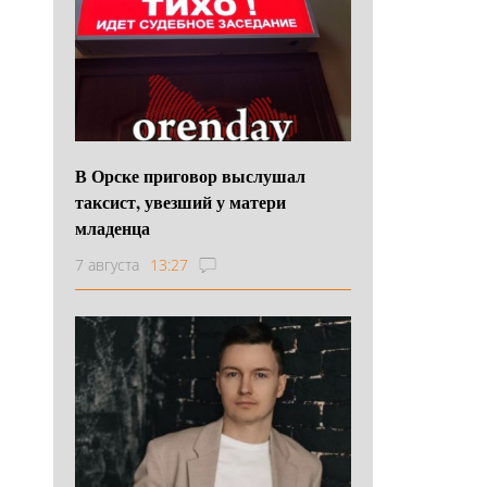
В Орске приговор выслушал
таксист, увезший у матери
младенца
7 августа
13:27