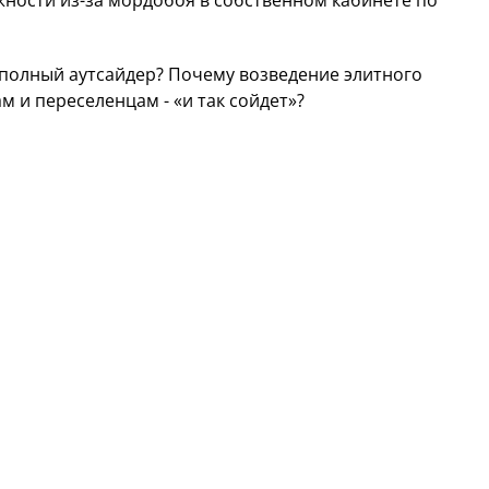
жности из-за мордобоя в собственном кабинете по
 - полный аутсайдер? Почему возведение элитного
 и переселенцам - «и так сойдет»?