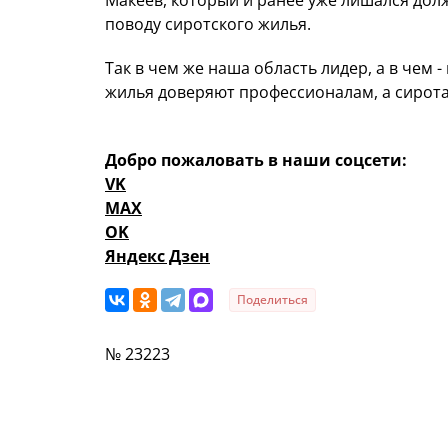
Макеев, который и ранее уже лишался дол
поводу сиротского жилья.
Так в чем же наша область лидер, а в чем
жилья доверяют профессионалам, а сиротам
Добро пожаловать в наши соцсети:
VK
MAX
OK
Яндекс Дзен
Поделиться
№ 23223