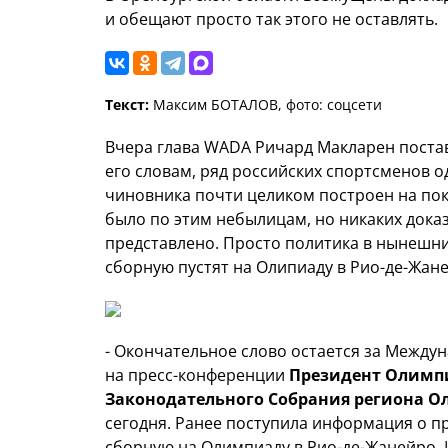
и обещают просто так этого не оставлять.
Текст:
Максим БОТАЛОВ, фото: соцсети
Вчера глава WADA Ричард Макларен поста
его словам, ряд российских спортсменов о
чиновника почти целиком построен на пок
было по этим небылицам, но никаких дока
представлено. Просто политика в нынешние
сборную пустят на Олипиаду в Рио-де-Жане
- Окончательное слово остается за Межд
на пресс-конференции
Президент Олимпи
Законодательного Собрания региона О
сегодня. Ранее поступила информация о п
сборную на Олимпиаду в Рио-де-Жанейро. 