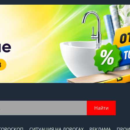
Найти
ГОРОСКОП
СИТУАЦИЯ НА ДОРОГАХ
РЕКЛАМА
ПРОИ