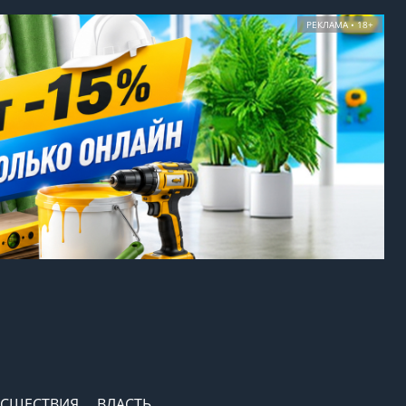
РЕКЛАМА • 18+
СШЕСТВИЯ
ВЛАСТЬ