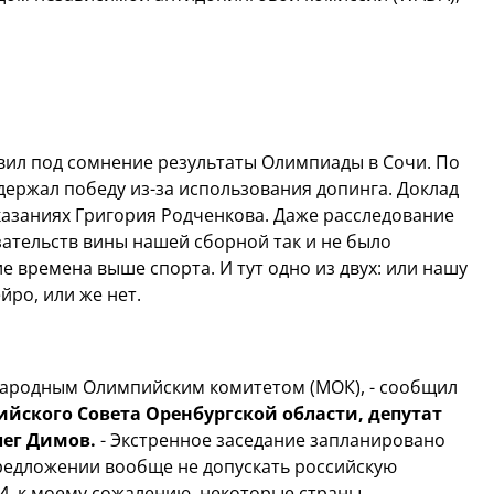
вил под сомнение результаты Олимпиады в Сочи. По
держал победу из-за использования допинга. Доклад
азаниях Григория Родченкова. Даже расследование
зательств вины нашей сборной так и не было
 времена выше спорта. И тут одно из двух: или нашу
йро, или же нет.
ународным Олимпийским комитетом (МОК), - сообщил
йского Совета Оренбургской области, депутат
лег Димов.
- Экстренное заседание запланировано
редложении вообще не допускать российскую
И, к моему сожалению, некоторые страны