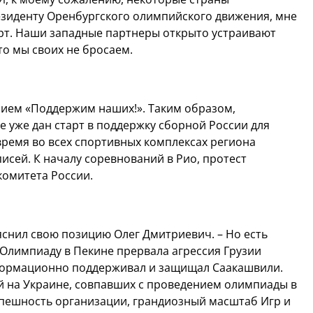
езиденту Оренбургского олимпийского движения, мне
рт. Наши западные партнеры открыто устраивают
что мы своих не бросаем.
нием «Поддержим наших!». Таким образом,
 уже дан старт в поддержку сборной России для
время во всех спортивных комплексах региона
исей. К началу соревнований в Рио, протест
комитета России.
ъяснил свою позицию Олег Дмитриевич. – Но есть
у Олимпиаду в Пекине прервала агрессия Грузии
формационно поддерживал и защищал Саакашвили.
й на Украине, совпавших с проведением олимпиады в
спешность организации, грандиозный масштаб Игр и