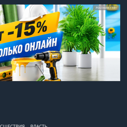
РЕКЛАМА • 18+
СШЕСТВИЯ
ВЛАСТЬ