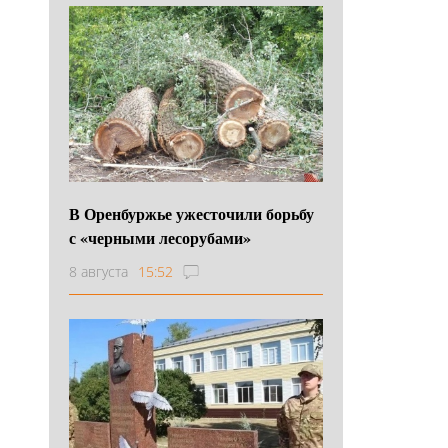
В Оренбуржье ужесточили борьбу
с «черными лесорубами»
8 августа
15:52