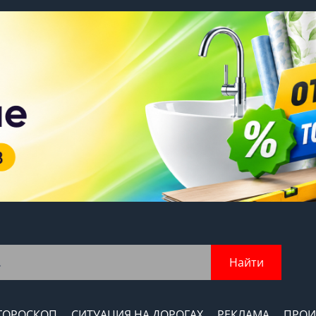
Найти
ГОРОСКОП
СИТУАЦИЯ НА ДОРОГАХ
РЕКЛАМА
ПРОИ