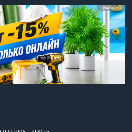
РЕКЛАМА • 18+
СШЕСТВИЯ
ВЛАСТЬ