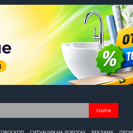
Найти
ГОРОСКОП
СИТУАЦИЯ НА ДОРОГАХ
РЕКЛАМА
ПРОИ