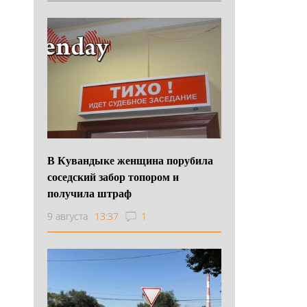
В Кувандыке женщина порубила
соседский забор топором и
получила штраф
9 августа
13:37
1