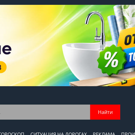
Найти
ГОРОСКОП
СИТУАЦИЯ НА ДОРОГАХ
РЕКЛАМА
ПРОИ