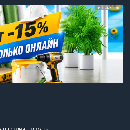
РЕКЛАМА • 18+
СШЕСТВИЯ
ВЛАСТЬ