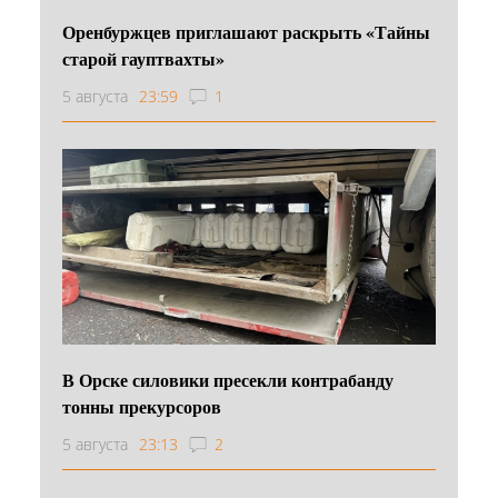
Оренбуржцев приглашают раскрыть «Тайны
старой гауптвахты»
5 августа
23:59
1
В Орске силовики пресекли контрабанду
тонны прекурсоров
5 августа
23:13
2