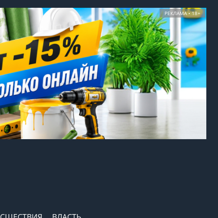
РЕКЛАМА • 18+
СШЕСТВИЯ
ВЛАСТЬ