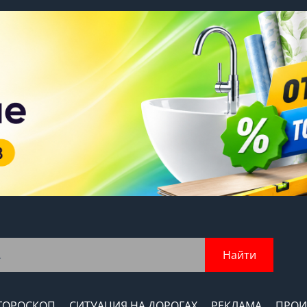
Найти
ГОРОСКОП
СИТУАЦИЯ НА ДОРОГАХ
РЕКЛАМА
ПРОИ