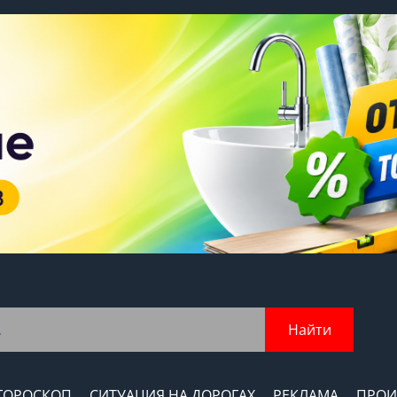
Найти
ГОРОСКОП
СИТУАЦИЯ НА ДОРОГАХ
РЕКЛАМА
ПРОИ