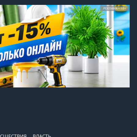
РЕКЛАМА • 18+
СШЕСТВИЯ
ВЛАСТЬ