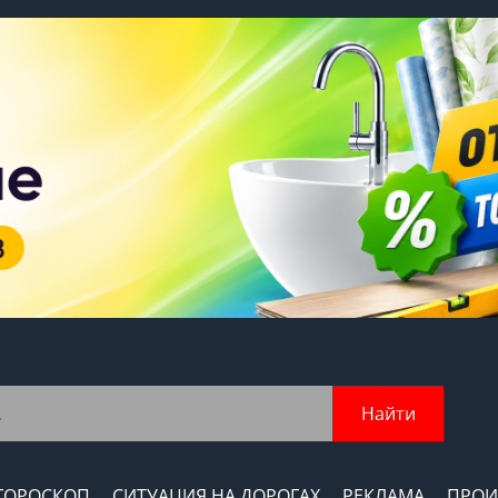
Найти
ГОРОСКОП
СИТУАЦИЯ НА ДОРОГАХ
РЕКЛАМА
ПРОИ