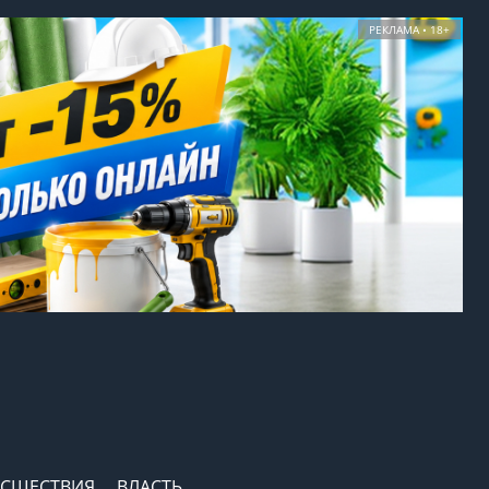
РЕКЛАМА • 18+
СШЕСТВИЯ
ВЛАСТЬ