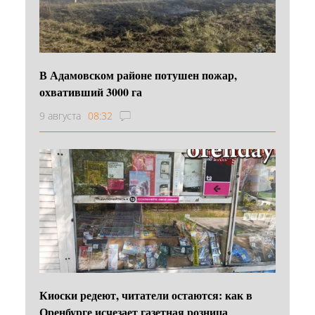
В Адамовском районе потушен пожар,
охвативший 3000 га
9 августа
08:32
Киоски редеют, читатели остаются: как в
Оренбурге исчезает газетная розница