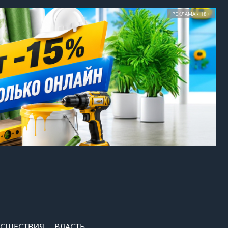
РЕКЛАМА • 18+
СШЕСТВИЯ
ВЛАСТЬ