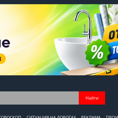
Найти
ГОРОСКОП
СИТУАЦИЯ НА ДОРОГАХ
РЕКЛАМА
ПРОИ