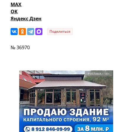
MAX
OK
Яндекс Дзен
Поделиться
№ 36970
РЕКЛАМА • 18+