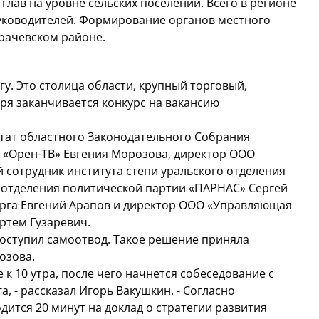
глав на уровне сельских поселений. Всего в регионе
руководителей. Формирование органов местного
рачевском районе.
у. Это столица области, крупный торговый,
ря заканчивается конкурс на вакансию
тат областного Законодательного Собрания
 «Орен-ТВ» Евгения Морозова, директор ООО
 сотрудник института степи уральского отделения
 отделения политической партии «ПАРНАС» Сергей
урга Евгений Арапов и директор ООО «Управляющая
тем Гузаревич.
поступил самоотвод. Такое решение приняла
озова.
 к 10 утра, после чего начнется собеседование с
, - рассказал Игорь Вакушкин. - Согласно
дится 20 минут на доклад о стратегии развития