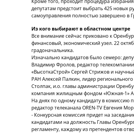
Кроме того, проходит процедура избрания 
депутатам предстоит выбрать 425 новых 
самоуправления полностью завершено в Г
Из кого выбирают в областном центре
Все внимание сейчас приковано к Оренбург
финансовый, экономический узел. 22 октяб
градоначальника.
Изначально кандидатов было семеро: депу
Владимир Фролов, редактор телекомпании
«ВысоткаСтрой» Сергей Стрижов и научный
РАН Алексей Палкин, лидер регионального
Столпак, и.о. главы администрации Оренб
компания жилищным фондом «Южная-1» Ар
На днях по одному кандидату в комиссию 
редактор телеканала OREN-TV Евгения Мор
- Конкурсная комиссия придет на заседание
кандидатами на должность Главы Оренбурга
регламенту, каждому из претендентов отво