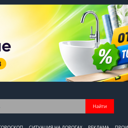
Найти
ГОРОСКОП
СИТУАЦИЯ НА ДОРОГАХ
РЕКЛАМА
ПРОИ