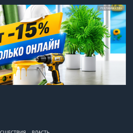
РЕКЛАМА • 18+
СШЕСТВИЯ
ВЛАСТЬ