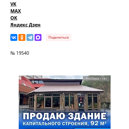
VK
MAX
OK
Яндекс Дзен
Поделиться
№ 19540
РЕКЛАМА • 18+