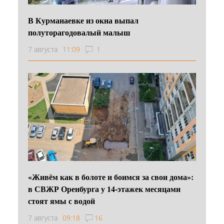
В Курманаевке из окна выпал
полуторагодовалый малыш
7 августа
11:09
1
«Живём как в болоте и боимся за свои дома»:
в СВЖР Оренбурга у 14-этажек месяцами
стоят ямы с водой
7 августа
09:18
16