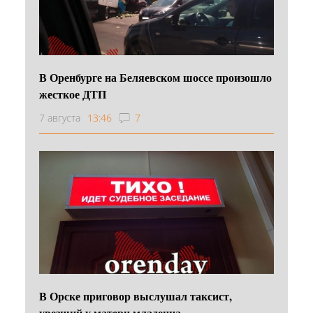
В Оренбурге на Беляевском шоссе произошло
жесткое ДТП
7 августа
13:46
7
В Орске приговор выслушал таксист,
увезший у матери младенца