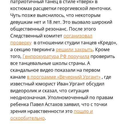
патриотичный танец в стиле «тверк» в
костюмах расцветки георгиевской ленточки.
Чуть позже выяснилось, что некоторым
девушкам нет и 18 лет. Это вызвало широкий
общественный резонанс. После этого
Следственный комитет
организовал
проверку
в отношении студии танцев «Кредо»,
а секцию тверкинга
решили закрыть
. Кроме
того,
Генпрокуратура РФ поручила
проверить
все танцевальные школы страны. А
скандальное видео показали на первом
канале
в программе «Вечерний Ургант»
, где
известный юморист Иван Ургант обсудил
видеоролик и сказал, что ситуация
неоднозначная. Уполномоченный по правам
ребенка Павел Астахов заявил, что с точки
зрения нравственности это
пошло и
оскорбительно
.