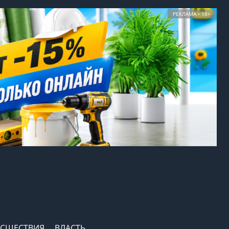
РЕКЛАМА • 18+
СШЕСТВИЯ
ВЛАСТЬ