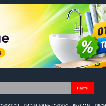
Найти
ГОРОСКОП
СИТУАЦИЯ НА ДОРОГАХ
РЕКЛАМА
ПРОИ