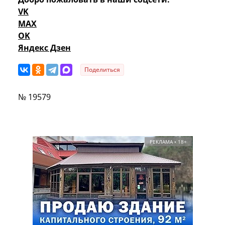
VK
MAX
OK
Яндекс Дзен
Поделиться
№ 19579
РЕКЛАМА • 18+