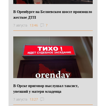
В Оренбурге на Беляевском шоссе произошло
жесткое ДТП
7 августа
13:46
7
В Орске приговор выслушал таксист,
увезший у матери младенца
7 августа
13:27