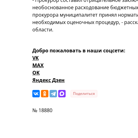
- Прокурор составил отрицательное заклю
необоснованное расходование бюджетных 
прокурора муниципалитет принял нормати
необходимых оценочных процедур, - расск
области.
Добро пожаловать в наши соцсети:
VK
MAX
OK
Яндекс Дзен
Поделиться
№ 18880