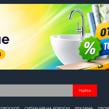
Найти
ГОРОСКОП
СИТУАЦИЯ НА ДОРОГАХ
РЕКЛАМА
ПРОИ