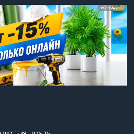
РЕКЛАМА • 18+
СШЕСТВИЯ
ВЛАСТЬ