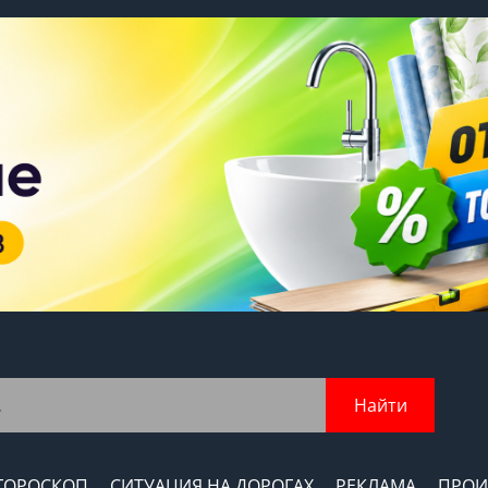
Найти
ГОРОСКОП
СИТУАЦИЯ НА ДОРОГАХ
РЕКЛАМА
ПРОИ