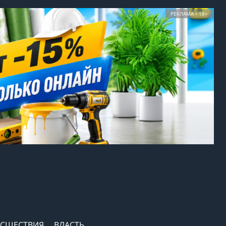
РЕКЛАМА • 18+
СШЕСТВИЯ
ВЛАСТЬ