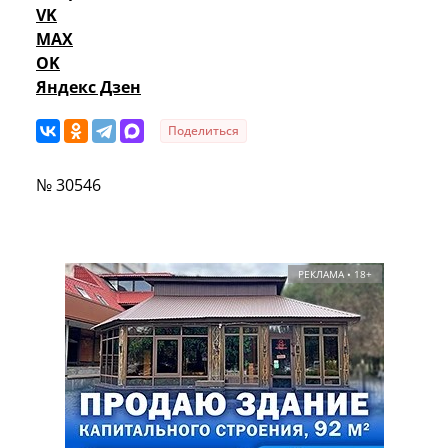
VK
MAX
OK
Яндекс Дзен
Поделиться
№ 30546
РЕКЛАМА • 18+