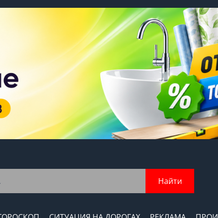
Найти
ГОРОСКОП
СИТУАЦИЯ НА ДОРОГАХ
РЕКЛАМА
ПРОИ