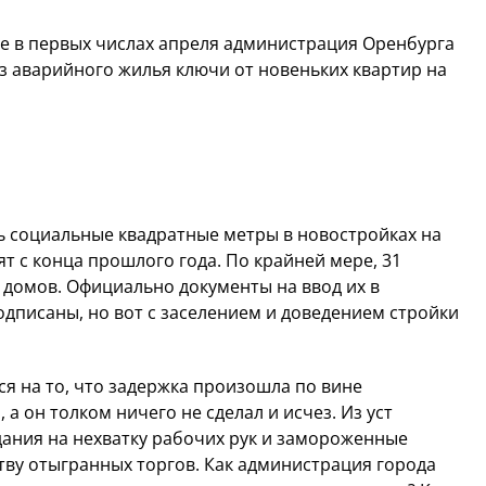
же в первых числах апреля администрация Оренбурга
з аварийного жилья ключи от новеньких квартир на
ть социальные квадратные метры в новостройках на
т с конца прошлого года. По крайней мере, 31
х домов. Официально документы на ввод их в
одписаны, но вот с заселением и доведением стройки
я на то, что задержка произошла по вине
а он толком ничего не сделал и исчез. Из уст
ания на нехватку рабочих рук и замороженные
тву отыгранных торгов. Как администрация города