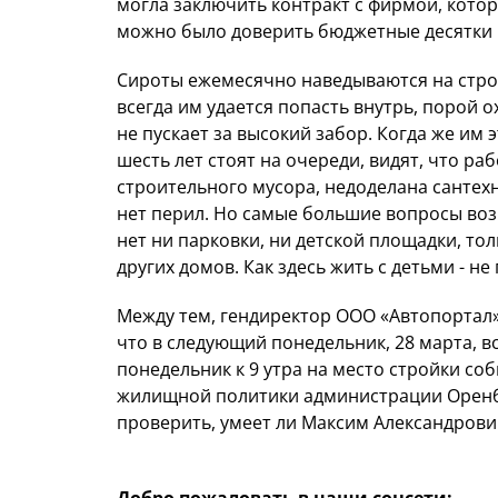
могла заключить контракт с фирмой, котора
можно было доверить бюджетные десятки 
Сироты ежемесячно наведываются на стройк
всегда им удается попасть внутрь, порой о
не пускает за высокий забор. Когда же им 
шесть лет стоят на очереди, видят, что р
строительного мусора, недоделана сантехн
нет перил. Но самые большие вопросы воз
нет ни парковки, ни детской площадки, то
других домов. Как здесь жить с детьми - не
Между тем, гендиректор ООО «Автопортал»
что в следующий понедельник, 28 марта, вс
понедельник к 9 утра на место стройки со
жилищной политики администрации Оренбу
проверить, умеет ли Максим Александрови