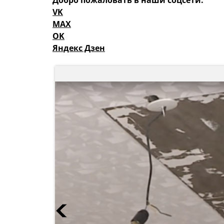
Добро пожаловать в наши соцсети:
VK
MAX
OK
Яндекс Дзен