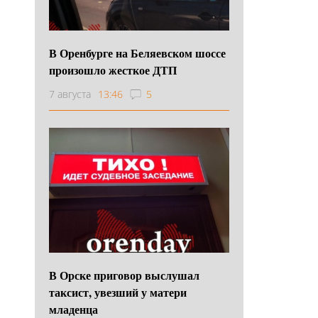
В Оренбурге на Беляевском шоссе
произошло жесткое ДТП
7 августа
13:46
5
В Орске приговор выслушал
таксист, увезший у матери
младенца