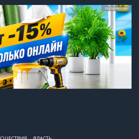
РЕКЛАМА • 18+
СШЕСТВИЯ
ВЛАСТЬ