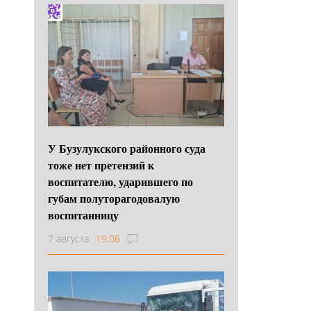
У Бузулукского районного суда
тоже нет претензий к
воспитателю, ударившего по
губам полуторагодовалую
воспитанницу
7 августа
19:06