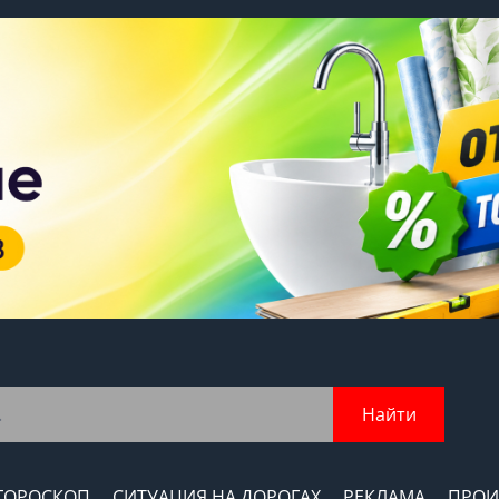
Найти
ГОРОСКОП
СИТУАЦИЯ НА ДОРОГАХ
РЕКЛАМА
ПРОИ