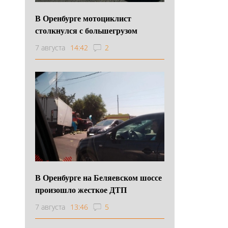
В Оренбурге мотоциклист
столкнулся с большегрузом
7 августа
14:42
2
В Оренбурге на Беляевском шоссе
произошло жесткое ДТП
7 августа
13:46
5