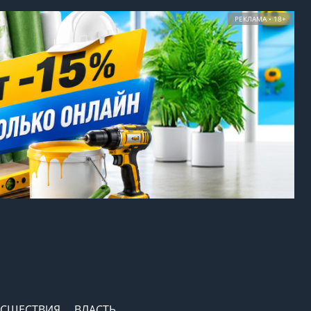
РЕКЛАМА • 18+
СШЕСТВИЯ
ВЛАСТЬ