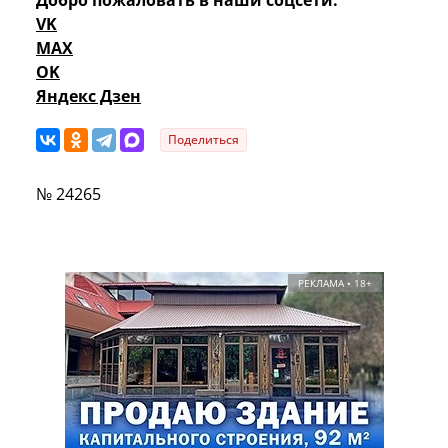
VK
MAX
OK
Яндекс Дзен
Поделиться
№ 24265
РЕКЛАМА • 18+