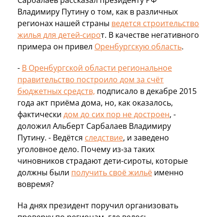
Владимиру Путину о том, как в различных
регионах нашей страны
ведется строительство
жилья для детей-сиро
т. В качестве негативного
примера он привел
Оренбургскую область
.
-
В Оренбургской области региональное
правительство построило дом за счёт
бюджетных средств,
подписало в декабре 2015
года акт приёма дома, но, как оказалось,
фактически
дом до сих пор не достроен
, -
доложил Альберт Сарбалаев Владимиру
Путину. - Ведётся
следствие
, и заведено
уголовное дело. Почему из‑за таких
чиновников страдают дети-сироты, которые
должны были
получить своё жильё
именно
вовремя?
На днях президент поручил организовать
проверку по регионам, где велось